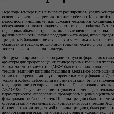
Перепады температуры вызывают расширение и усадку констру
основных причин растрескивания железобетона. Крекинг бето
целостность, инициирует или ускоряет механизмы ухудшения,
обслуживания и может поднять эстетические проблемы. В част
подпорных объектов, трещины имеют жизненно важное значен
функциональности. Важно предпринимать меры, чтобы предот
трещины. В большинстве случаев, это может оказаться невоз
образование трещин, но шириной трещины можно управлять п
достаточного количества арматуры.
Инструкции предоставляют ограниченную информацию о над
арматуры для предотвращения температурных трещин в желез
Метод конечных элементов (МКЭ) был использован для того, ч
трещин, величину ширины трещины и адекватное соотношение
управления трещинами внутри проектных спецификаций. Для 
усадку и эффект деформаций на ранней стадии, было выполне
моделирование для упрочнения бетона. Использование компь
ABAQUS/6.4 с учетом соответствующего значения для тепловы
параметрическое исследование проводилось с целью оценить 
фиксированных базовых стен. Ширина трещины была рассчитан
стресса стали и уравнения прогнозирования роста трещин ACI 
01 спецификации допустимой ширины трещины, было рассчита
армирования для различных размеров стены и условий эксплуа