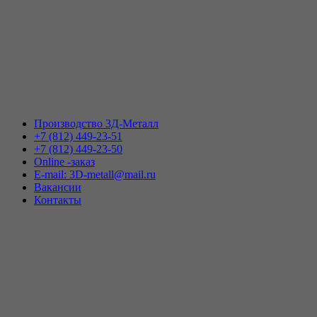
АО «3Д-Металл» принимает заявки на изготовление скобо-гибочных изделий,
использующихся для формирования каркасов железобетонных изделий различной
конфигурации, а также изготовления изделий из гнутой арматуры и проволоки.
Производство 3Д-Металл
+7 (812) 449-23-51
+7 (812) 449-23-50
Online -заказ
E-mail: 3D-metall@mail.ru
Вакансии
Контакты