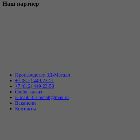
Наш
партнер
АО «3Д-Металл» принимает заявки на изготовление скобо-гибочных изделий,
использующихся для формирования каркасов железобетонных изделий различной
конфигурации, а также изготовления изделий из гнутой арматуры и проволоки.
Производство 3Д-Металл
+7 (812) 449-23-51
+7 (812) 449-23-50
Online -заказ
E-mail: 3D-metall@mail.ru
Вакансии
Контакты