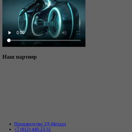
Наш
партнер
АО «3Д-Металл» принимает заявки на изготовление скобо-гибочных изделий,
использующихся для формирования каркасов железобетонных изделий различной
конфигурации, а также изготовления изделий из гнутой арматуры и проволоки.
Производство 3Д-Металл
+7 (812) 449-23-51