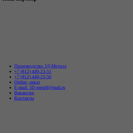
АО «3Д-Металл» принимает заявки на изготовление скобо-гибочных изделий,
использующихся для формирования каркасов железобетонных изделий различной
конфигурации, а также изготовления изделий из гнутой арматуры и проволоки.
Производство 3Д-Металл
+7 (812) 449-23-51
+7 (812) 449-23-50
Online -заказ
E-mail: 3D-metall@mail.ru
Вакансии
Контакты