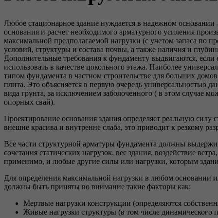
Любое стационарное здание нуждается в надежном основании 
основания и расчет необходимого арматурного усиления произ
максимальной предполагаемой нагрузки (с учетом запаса по п
условий, структуры и состава почвы, а также наличия и глубин
Дополнительные требования к фундаменту выдвигаются, если 
использовать в качестве цокольного этажа. Наиболее универс
типом фундамента в частном строительстве для больших домо
плита. Это объясняется в первую очередь универсальностью д
вида грунта, за исключением заболоченного ( в этом случае мо
опорных свай).
Проектирование основания здания определяет реальную силу с
внешне красива и внутренне слаба, это приводит к резкому р
Все части структурной арматуры фундамента должны выдержи
сочетания статических нагрузок, вес здания, воздействие ветра
применимо, и любые другие силы или нагрузки, которым здан
Для определения максимальной нагрузки в любом основании и
должны быть приняты во внимание такие факторы как:
Мертвые нагрузки конструкции (определяются собственн
Живые нагрузки структуры (в том числе динамического п