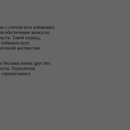
уры с учетом всех влияющих
я обеспечения запаса по
ьств. Такой подход,
 избежать всех
аточной жесткостью
е бессмысленны друг без
ности. Технологии
и строительного