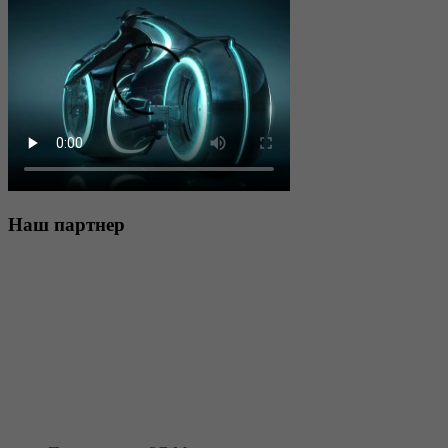
Наш
партнер
АО «3Д-Металл» принимает заявки на изготовление скобо-гибочных изделий,
использующихся для формирования каркасов железобетонных изделий различной
конфигурации, а также изготовления изделий из гнутой арматуры и проволоки.