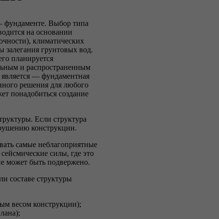
– фундаменте. Выбор типа
водится на основании
рочности), климатических
ы залегания грунтовых вод.
его планируется
альным и распространенным
в является — фундаментная
анного решения для любого
жет понадобиться создание
труктуры. Если структура
азрушению конструкции.
вать самые неблагоприятные
, сейсмические силы, где это
ие может быть подвержено.
ли составе структуры
ым весом конструкции);
лана);