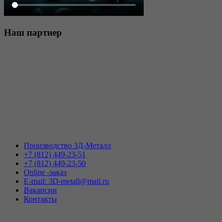
Наш
партнер
АО «3Д-Металл» принимает заявки на изготовление скобо-гибочных изделий,
использующихся для формирования каркасов железобетонных изделий различной
конфигурации, а также изготовления изделий из гнутой арматуры и проволоки.
Производство 3Д-Металл
+7 (812) 449-23-51
+7 (812) 449-23-50
Online -заказ
E-mail: 3D-metall@mail.ru
Вакансии
Контакты