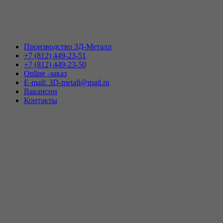
использующихся для формирования каркасов железобетонных изделий различной
конфигурации, а также изготовления изделий из гнутой арматуры и проволоки.
Производство 3Д-Металл
+7 (812) 449-23-51
+7 (812) 449-23-50
Online -заказ
E-mail: 3D-metall@mail.ru
Вакансии
Контакты