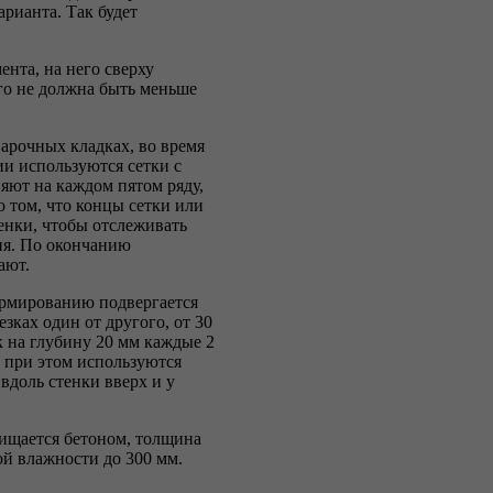
рианта. Так будет
нта, на него сверху
ого не должна быть меньше
арочных кладках, во время
ии используются сетки с
яют на каждом пятом ряду,
о том, что концы сетки или
енки, чтобы отслеживать
ия. По окончанию
ают.
армированию подвергается
зках один от другого, от 30
 на глубину 20 мм каждые 2
 при этом используются
вдоль стенки вверх и у
ищается бетоном, толщина
ой влажности до 300 мм.