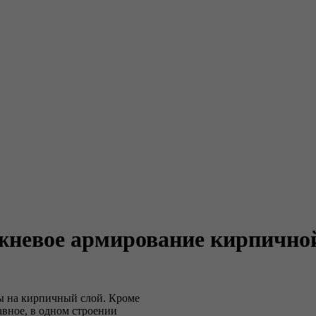
ржневое армирование кирпично
ы на кирпичный слой. Кроме
авное, в одном строении