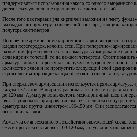
придерживаться использования какого-то одного выбранного ва
достигаться увеличение прочности на сжатие и изгиб.
После того как первый ряд кирпичей выложен на ленту фундаме
выкладывают арматуру, а после слой раствора, толщина котор
полутора сантиметров.
Поперечное армирование кирпичной кладки востребовано при 
кладки перегородок, колонн, стен. При поперечном армирован
различной формой звеньев или арматура. Армирование выполн
если кирпич толстый, то на каждом четвертом. Стоит помнить 
арматуры должны проступать наружу с внутренней стороны ст
количество рядов и не пропустить следующий слой армирован
строительства торчащие концы обрезают, а после заштукатурив
При стержневом армировании используется прямая арматура, 
каждый 3-5 слой. В ширину располагают прутки на равных отре
до 120 мм. Арматура вставляется в межкирпичный шов поперек
ряда. Продольное армирование бывает внешним и внутренним,
арматурные прутки диаметром 100-150 мм. Они располагаются 
основания кладки.
Арматура от агрессивного воздействия окружающей среды защ
смеси при этом составляет 100-120 мм, а в условиях повышенн